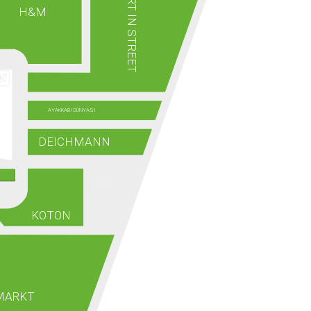
SPORT IN STREET
H&M
AYAKKABI DÜNYASI
DEICHMANN
KOTON
MARKT