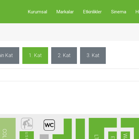
Kurumsal
Markalar
Etkinlikler
Sinema
H
in Kat
1. Kat
2. Kat
3. Kat
COLINS
LTB