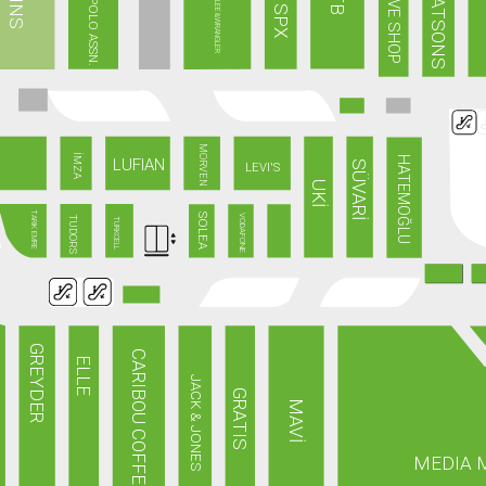
U.S POLO ASSN.
WATSONS
EVE SHOP
LEE&WRANGLER
SPX
MORVEN
İMZA
HATEMOĞLU
LUFIAN
SÜVARİ
LEVI'S
UKİ
TARIK EMRE
SOLEA
VODAFONE
TUDORS
TURKCELL
GREYDER
CARIBOU COFFEE
ELLE
JACK & JONES
GRATIS
MAVİ
MEDIA 