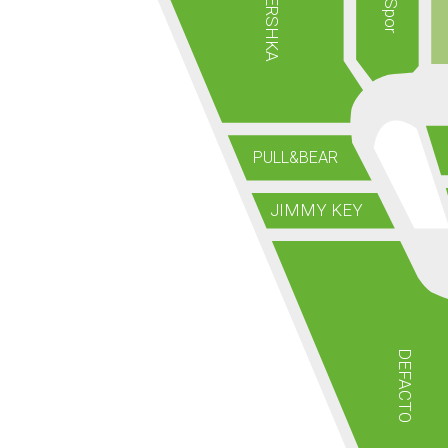
BERSHKA
PULL&BEAR
JIMMY KEY
DEFACTO