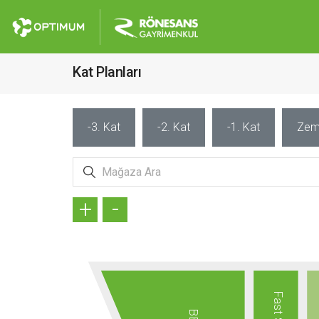
Kat Planları
-3. Kat
-2. Kat
-1. Kat
Zem
+
-
Fast Spor