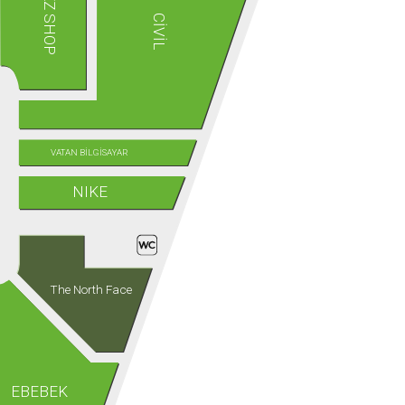
TOYZZ SHOP
CİVİL
VATAN BİLGİSAYAR
NIKE
The North Face
EBEBEK