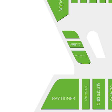
ARBY'S
MC DONALD´S
BURGER KING
SB
USTA DÖNERCİ
BAY DÖNER