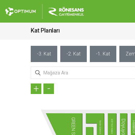
Kat Planları
-3. Kat
-2. Kat
-1. Kat
Zem
+
-
GREEN SALADS
Doyuyo
KÖFTECİ RAMİZ
TAVUK DÜNYASI
HMBRG