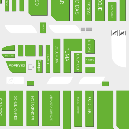
ADIDAS
OBJE
LESCON
PİDEM
DAVID WALKER
SUBWAY
MI STORE
COLUMBIA
PUMA
HUMMEL
EASY CEP
Terra Pizza
CEPAX
Camper
POPEYES
ARMAĞAN OYUNCAK
GÖNÜL KAHVESİ
HD İSKENDER
ÖZDİLEK
MCLUB - Yakında!
ARRO