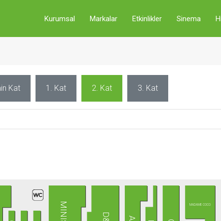
Kurumsal
Markalar
Etkinlikler
Sinema
H
in Kat
1. Kat
2. Kat
3. Kat
R
MINISO
MADAME COCO
D&R