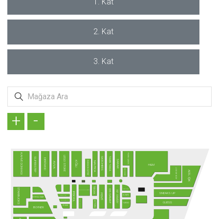
1. Kat
2. Kat
3. Kat
+
-
PIERRE CARDIN
KAHVE DÜNYASI
LEGO STORE
TAMER TANCA
SKECHERS
SUPERSTEP
DERİMOD
SARAR
KARACA GİYİM
KİĞILI
NAUTICA
AVVA
H&M
LOVE MY BODY
SO CHIC
ADİL IŞIK
TERGAN
STARBUCKS
SAAT & SAAT
DS DAMAT
ALTINYILDIZ CLASSICS
KİP - RAMSEY
SNEAKS UP
IPEKYOL
PENTİ
SUWEN
SAMSONITE
KONYALI SAAT
TÜRK TELEKOM
SUNGLASS HUT
ALTINBAŞ
GUESS
YARGICI
ATASAY
BOYNER