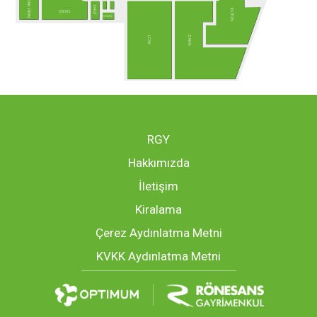
PAK FIRIN
DAGİ
KOTON
OXXO
ECZANE
ZARA
LCW
RGY
Hakkımızda
İletişim
Kiralama
Çerez Aydınlatma Metni
KVKK Aydınlatma Metni