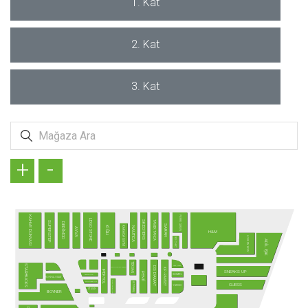
1. Kat
2. Kat
3. Kat
+
-
PIERRE CARDIN
KAHVE DÜNYASI
LEGO STORE
TAMER TANCA
SKECHERS
SUPERSTEP
DERİMOD
SARAR
KARACA GİYİM
KİĞILI
NAUTICA
AVVA
H&M
LOVE MY BODY
SO CHIC
ADİL IŞIK
TERGAN
STARBUCKS
SAAT & SAAT
DS DAMAT
ALTINYILDIZ CLASSICS
KİP - RAMSEY
SNEAKS UP
IPEKYOL
PENTİ
SUWEN
SAMSONITE
KONYALI SAAT
TÜRK TELEKOM
SUNGLASS HUT
ALTINBAŞ
GUESS
YARGICI
ATASAY
BOYNER