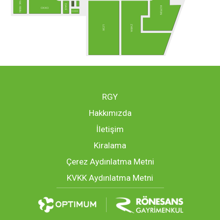
PAK FIRIN
DAGİ
KOTON
OXXO
ECZANE
ZARA
LCW
RGY
Hakkımızda
İletişim
Kiralama
Çerez Aydınlatma Metni
KVKK Aydınlatma Metni