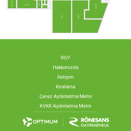
PAK FIRIN
DAGİ
KOTON
OXXO
ECZANE
ZARA
LCW
RGY
Hakkımızda
İletişim
Kiralama
Çerez Aydınlatma Metni
KVKK Aydınlatma Metni