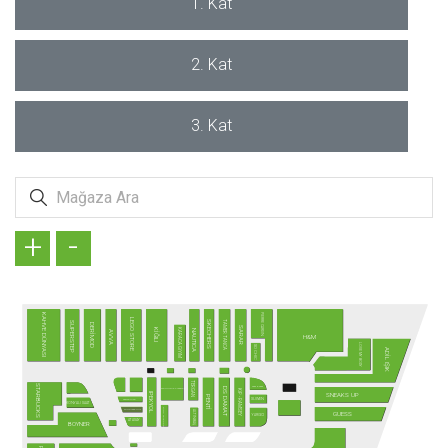
1. Kat
2. Kat
3. Kat
+
-
PIERRE CARDIN
KAHVE DÜNYASI
LEGO STORE
TAMER TANCA
SKECHERS
SUPERSTEP
DERİMOD
SARAR
KARACA GİYİM
KİĞILI
NAUTICA
AVVA
H&M
LOVE MY BODY
SO CHIC
ADİL IŞIK
TERGAN
STARBUCKS
SAAT & SAAT
DS DAMAT
ALTINYILDIZ CLASSICS
KİP - RAMSEY
SNEAKS UP
IPEKYOL
PENTİ
SUWEN
SAMSONITE
KONYALI SAAT
TÜRK TELEKOM
SUNGLASS HUT
ALTINBAŞ
GUESS
YARGICI
ATASAY
BOYNER