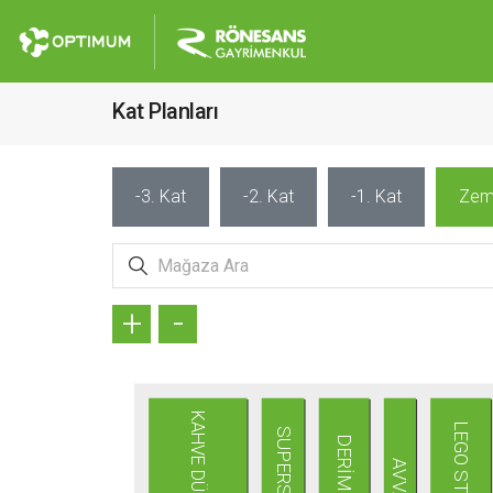
Kat Planları
-3. Kat
-2. Kat
-1. Kat
Zem
+
-
KAHVE DÜNYASI
LEGO STORE
SUPERSTEP
DERİMOD
AVVA