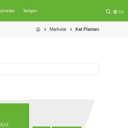
izmetler
İletişim
EN
Markalar
Kat Planları
H&M