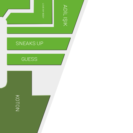
LOVE MY BODY
ADİL IŞIK
SNEAKS UP
GUESS
KOTON