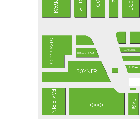
STARBUCKS
SAMSONITE
KONYALI SAAT
ATASAY
BOYNER
PAK FIRIN
DAGİ
OXXO