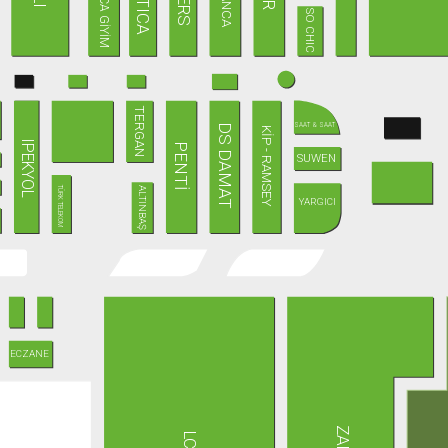
KARACA GİYİM
SO CHIC
TERGAN
SAAT & SAAT
DS DAMAT
KİP - RAMSEY
IPEKYOL
PENTİ
SUWEN
TÜRK TELEKOM
ALTINBAŞ
YARGICI
ECZANE
ZARA
LCW