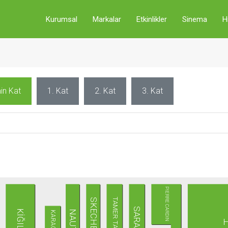
Kurumsal
Markalar
Etkinlikler
Sinema
H
in Kat
1. Kat
2. Kat
3. Kat
PIERRE CARDIN
TAMER TANCA
SKECHERS
SARAR
KİĞILI
NAUTICA