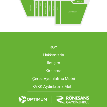
KOTON
GREYDER
CARIBOU COFFEE
ELLE
JACK & JONES
DEFACTO
GRATIS
MAVİ
MEDIA MARKT
RGY
Hakkımızda
İletişim
Kiralama
Çerez Aydınlatma Metni
KVKK Aydınlatma Metni