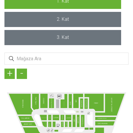
1. Kat
2. Kat
3. Kat
+
-
Fast Spor
SPORT IN STREET
COLINS
U.S POLO ASSN.
WATSONS
BERSHKA
LTB
EVE SHOP
LEE&WRANGLER
SPX
H&M
MORVEN
HATEMOĞLU
İMZA
LUFIAN
LEVI'S
SÜVARİ
GÜRGENÇLER/APPLE
PULL&BEAR
AYAKKABI DÜNYASI
UKİ
VODAFONE
SOLEA
TARIK EMRE
DEICHMANN
TURKCELL
TUDORS
JIMMY KEY