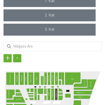
1. Kat
2. Kat
3. Kat
+
-
PIERRE CARDIN
KAHVE DÜNYASI
LEGO STORE
SKECHERS
TAMER TANCA
SUPERSTEP
DERİMOD
SARAR
KİĞILI
KARACA GİYİM
NAUTICA
AVVA
H&M
LOVE MY BODY
SO CHIC
ADİL IŞIK
TERGAN
STARBUCKS
SAAT & SAAT
DS DAMAT
ALTINYILDIZ CLASSICS
KİP - RAMSEY
SNEAKS UP
IPEKYOL
PENTİ
SUWEN
SAMSONITE
KONYALI SAAT
TÜRK TELEKOM
SUNGLASS HUT
ALTINBAŞ
GUESS
YARGICI
ATASAY
BOYNER