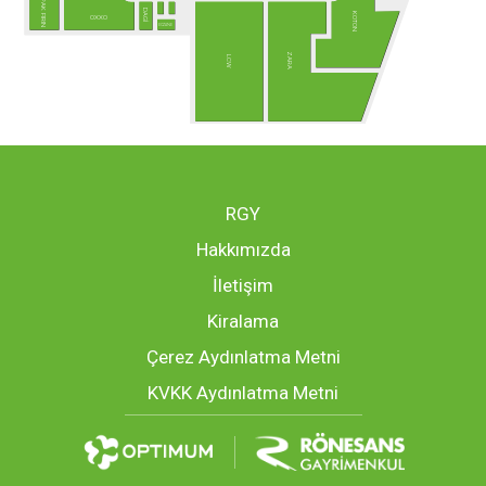
PAK FIRIN
DAGİ
KOTON
OXXO
ECZANE
ZARA
LCW
RGY
Hakkımızda
İletişim
Kiralama
Çerez Aydınlatma Metni
KVKK Aydınlatma Metni