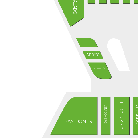
ARBY'S
MC DONALD´S
BURGER KING
SB
USTA DÖNERCİ
BAY DÖNER