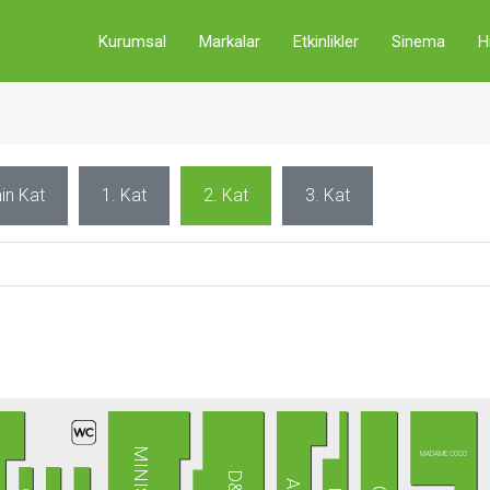
Kurumsal
Markalar
Etkinlikler
Sinema
H
in Kat
1. Kat
2. Kat
3. Kat
R
MINISO
MADAME COCO
D&R