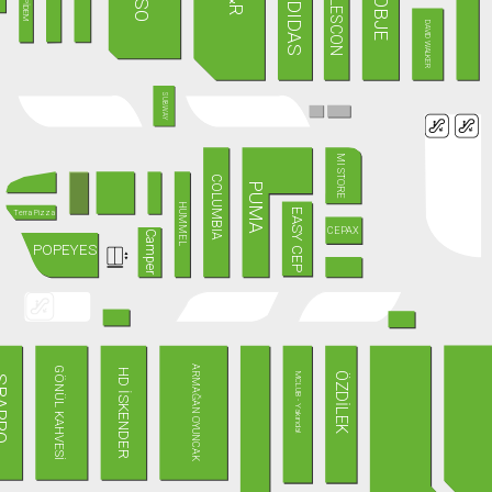
ADIDAS
OBJE
LESCON
PİDEM
DAVID WALKER
SUBWAY
MI STORE
COLUMBIA
PUMA
HUMMEL
EASY CEP
Terra Pizza
CEPAX
Camper
POPEYES
ARMAĞAN OYUNCAK
GÖNÜL KAHVESİ
HD İSKENDER
ÖZDİLEK
MCLUB - Yakında!
ARRO