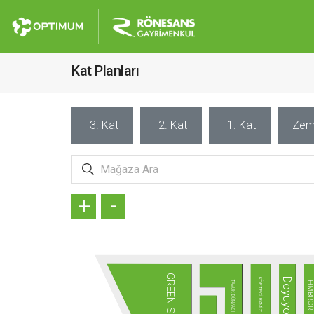
Kat Planları
-3. Kat
-2. Kat
-1. Kat
Zem
+
-
GREEN SALADS
Doyuyo
KÖFTECİ RAMİZ
TAVUK DÜNYASI
HMBRG