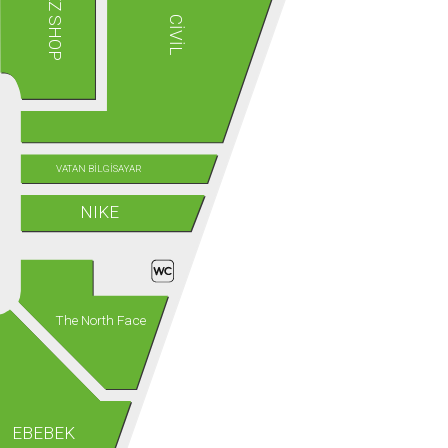
TOYZZ SHOP
CİVİL
VATAN BİLGİSAYAR
NIKE
The North Face
EBEBEK