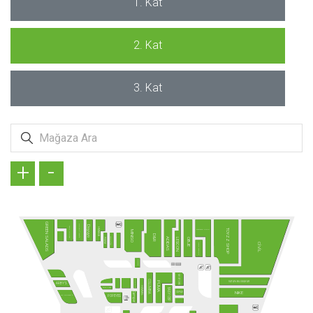
1. Kat
2. Kat
3. Kat
+
-
GREEN SALADS
KÖFTECİ RAMİZ
Doyuyo
TAVUK DÜNYASI
HMBRGR
TOYZZ SHOP
MADAME COCO
MINISO
D&R
TANTUNİZM
ADIDAS
PİDEM
LESCON
OBJE
CİVİL
DAVID WALKER
SUBWAY
MI STORE
FENERIUM
COLUMBIA
VATAN BİLGİSAYAR
PUMA
ARBY'S
HUMMEL
Terra Pizza
EASY CEP
NIKE
CEPAX
Camper
MC DONALD´S
POPEYES