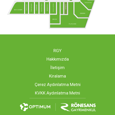
The North Face
ARMAĞAN OYUNCAK
GÖNÜL KAHVESİ
BURGER KING
ÖZDİLEK
USTA DÖNERCİ
MCLUB - Yakında!
HD İSKENDER
SBARRO
BAY DÖNER
EBEBEK
MR.DIY
PLAYLAND
RGY
Hakkımızda
İletişim
Kiralama
Çerez Aydınlatma Metni
KVKK Aydınlatma Metni