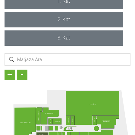
1. Kat
2. Kat
3. Kat
+
-
LEFTİES
ROSSMANN
KARACA
KORKMAZ
VESTEL
BOSCH
TEFAL
TEKNOSA
SCHAFER
DECATHLON
Ecrou