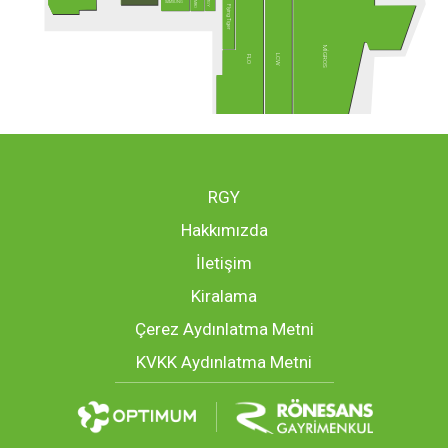
TWIGY
JUMBO
SAMSUNG
Flying Tiger
MİGROS
LCW
FLO
RGY
Hakkımızda
İletişim
Kiralama
Çerez Aydınlatma Metni
KVKK Aydınlatma Metni