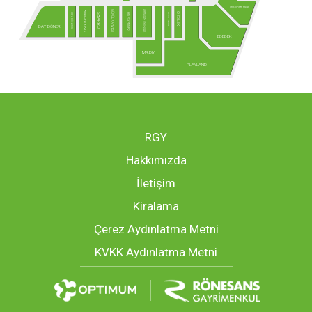
The North Face
ARMAĞAN OYUNCAK
GÖNÜL KAHVESİ
BURGER KING
ÖZDİLEK
USTA DÖNERCİ
MCLUB - Yakında!
HD İSKENDER
SBARRO
BAY DÖNER
EBEBEK
MR.DIY
PLAYLAND
RGY
Hakkımızda
İletişim
Kiralama
Çerez Aydınlatma Metni
KVKK Aydınlatma Metni