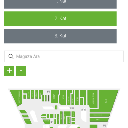
1. Kat
2. Kat
3. Kat
+
-
GREEN SALADS
KÖFTECİ RAMİZ
Doyuyo
TAVUK DÜNYASI
HMBRGR
TOYZZ SHOP
MADAME COCO
MINISO
D&R
TANTUNİZM
ADIDAS
PİDEM
LESCON
OBJE
CİVİL
DAVID WALKER
SUBWAY
MI STORE
FENERIUM
COLUMBIA
VATAN BİLGİSAYAR
PUMA
ARBY'S
HUMMEL
Terra Pizza
EASY CEP
NIKE
CEPAX
Camper
MC DONALD´S
POPEYES